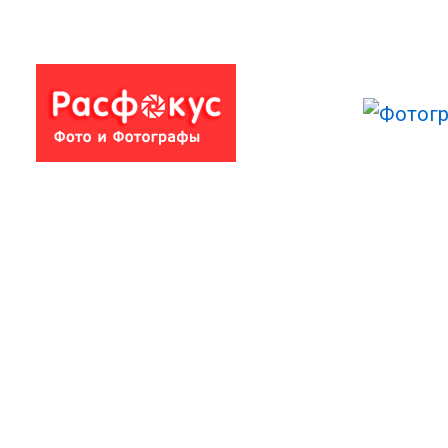
Мальчуган
Морячок