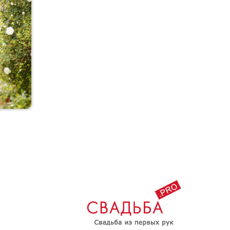
Морячок