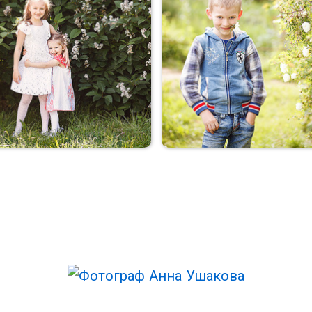
Морячок
Мальчуган
Сестренки
Племяшка