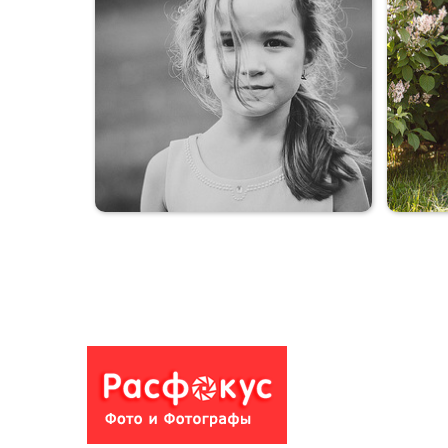
Сестренки
Ева