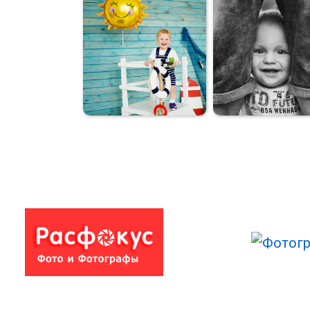
Мама и сыновья
Юбилей)
Морячок
Мальчуган